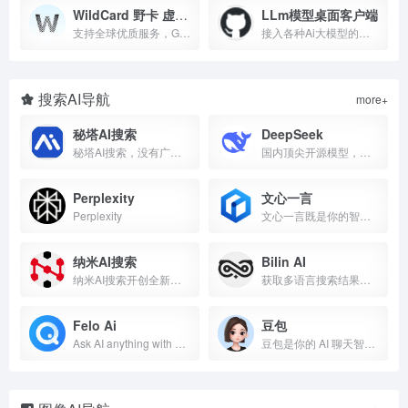
WildCard 野卡 虚拟卡商
LLm模型桌面客户端
支持全球优质服务，GPT账号被封无忧退款
接入各种Ai大模型的桌面客户端
搜索AI导航
more+
秘塔AI搜索
DeepSeek
秘塔AI搜索，没有广告，直达结果
国内顶尖开源模型，深度思考R1，联网搜索，媲美ChatGPT
Perplexity
文心一言
Perplexity
文心一言既是你的智能伙伴，可以陪你聊天、回答问题、画图识图；也是你的AI助手，可以提供灵感、撰写文案、阅读文档、智能翻译，帮你高效完成工作和学习任务。
纳米AI搜索
Bilin AI
纳米AI搜索开创全新问答方式，没有套路，直接给答案，让搜索变得简单直观！拍照问、语音搜、听答案，让搜索随心所欲，智慧触手可得。
获取多语言搜索结果，消费全世界不同语言的多元内容
Felo Ai
豆包
Ask AI anything with Felo, the free multilingual answer engine. Get real-time answers &amp; create AI presentations, AI mind maps &amp; posters.
豆包是你的 AI 聊天智能对话问答助手，写作文案翻译情感陪伴编程全能工具。豆包为你答疑解惑，提供灵感，辅助创作，也可以和你畅聊任何你感兴趣的话题。