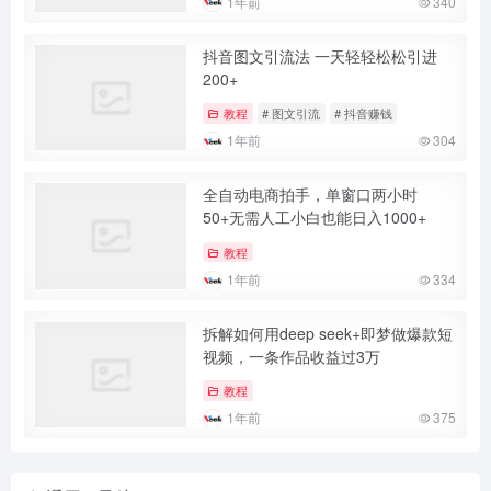
1年前
340
抖音图文引流法 一天轻轻松松引进
200+
教程
# 图文引流
# 抖音赚钱
1年前
304
全自动电商拍手，单窗口两小时
50+无需人工小白也能日入1000+
教程
1年前
334
拆解如何用deep seek+即梦做爆款短
视频，一条作品收益过3万
教程
1年前
375