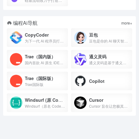
硅基流动致力于打造规模化、标准化、高效能 AI Infra 平台，提供高效能、低成本的多品类 AI 模型服务，助力开发者和企业聚焦产品创新。
编程Ai导航
more+
CopyCoder
豆包
为下一代 AI 程序员打造。创建强大的 prompts for Cursor, Bolt, v0 &amp; more.. 的提示
豆包是你的 AI 聊天智能对话问答助手，写作文案翻译情感陪伴编程全能工具。豆包为你答疑解惑，提供灵感，辅助创作，也可以和你畅聊任何你感兴趣的话题。
Trae（国内版）
通义灵码
国内首款 AI 原生 IDE，专为中国开发者打造，让 AI 深度融入编程，带来比插件更流畅、精准的开发体验。
通义灵码是基于通义大模型的 AI 研发辅助工具，提供代码智能生成、研发智能问答、多文件代码修改、自主执行等能力，为开发者带来智能化研发体验，引领 AI 原生研发新范式。
Trae（国际版）
Copilot
Trae国际版
Windsurf (原 Codeium)
Cursor
Windsurf（原名 Codeium）是面向开发者和企业的全球最先进的 AI 编码助手。Windsurf 编辑器是首款 AI 原生 IDE，可帮助开发者保持高效工作。
Cursor 旨在让您极其高效，是使用 AI 进行编码的最佳方式。