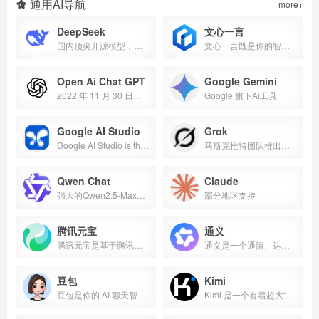
通用AI导航
more+
DeepSeek
文心一言
国内顶尖开源模型，深度思考R1，联网搜索，媲美ChatGPT
文心一言既是你的智能伙伴，可以陪你聊天、回答问题、画图识图；也是你的AI助手，可以提供灵感、撰写文案、阅读文档、智能翻译，帮你高效完成工作和学习任务。
Open Ai Chat GPT
‎Google Gemini
2022 年 11 月 30 日，OpenAI 开始面向公众开放使用 ChatGPT，从此刮起更大的AI风暴。
Google 旗下Ai工具
Google AI Studio
Grok
Google AI Studio is the fastest way to start building with Gemini, our next generation family of multimodal generative AI models.
马斯克推特团队推出的Ai应用
Qwen Chat
Claude
强大的Qwen2.5-Max，在一个界面中选择并比较多种模型
部分地区支持
腾讯元宝
通义
腾讯元宝是基于腾讯混元大模型的AI应用，可以帮你写作绘画文案翻译编程搜索阅读总结的全能助手
通义是一个通情、达义的国产AI模型，可以帮你解答问题、文档阅读、联网搜索并写作总结，最多支持1000万字的文档速读。通义tongyi.ai_你的全能AI助手
豆包
Kimi
豆包是你的 AI 聊天智能对话问答助手，写作文案翻译情感陪伴编程全能工具。豆包为你答疑解惑，提供灵感，辅助创作，也可以和你畅聊任何你感兴趣的话题。
Kimi 是一个有着超大“内存”的智能助手，可以一口气读完二十万字的小说，还会上网冲浪，快来跟他聊聊吧 | Kimi - Moonshot AI 出品的智能助手