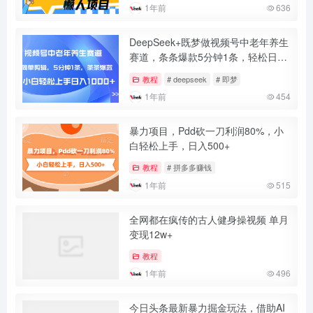
1年前
636
DeepSeek+既梦做视频号中老年养生
赛道，条条爆款5分钟1条，轻松日入
1000+
教程
# deepseek
# 即梦
1年前
454
暴力项目，Pdd砍一刀利润80%，小
白轻松上手，日入500+
教程
# 拼多多赚钱
1年前
515
全网都在疯传的古人健身操视频 单月
变现12w+
教程
1年前
496
今日头条最新暴力掘金玩法，借助AI