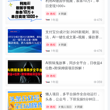
利用AI做国学视频，条条10万+，单
日变现1000+
教程
# 网赚
1年前
470
支付宝分成计划 2025新规则、新玩
法，AI一键生成文案+视频，爆款赛
道，新人也能月入过万
教程
# 网赚
1年前
476
AI剪辑鬼故事，同步全平台，日收益4
位数+附保姆级项目拆解！
教程
1年前
359
懒人项目，多平台操作全自动运行，
头条，公众号，下班实操5分钟日入
500+
教程
# 懒人项目
# 网赚