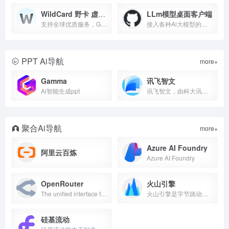
WildCard 野卡 虚拟卡商
LLm模型桌面客户端
支持全球优质服务，GPT账号被封无忧退款
接入各种Ai大模型的桌面客户端
PPT Ai导航
more+
Gamma
讯飞智文
Ai智能生成ppt
讯飞智文，由科大讯飞推出的一键生成ppt/word产品。根据一句话、长文本、音视频等指令智能生成文档，同时支持在线编辑、美化、排版、导出、一键动效、自动生成演讲稿等功能，让AI全流程服务到底。
聚合Ai导航
more+
Azure AI Foundry
阿里云百炼
Azure AI Foundry
OpenRouter
火山引擎
The unified interface for LLMs. Find the best models &amp; prices for your prompts
火山引擎是字节跳动旗下的云服务平台，将字节跳动快速发展过程中积累的增长方法、技术能力和应用工具开放给外部企业，提供云基础、视频与内容分发、数智平台VeDI、人工智能、开发与运维等服务，帮助企业在数字化升级中实现持续增长。
硅基流动