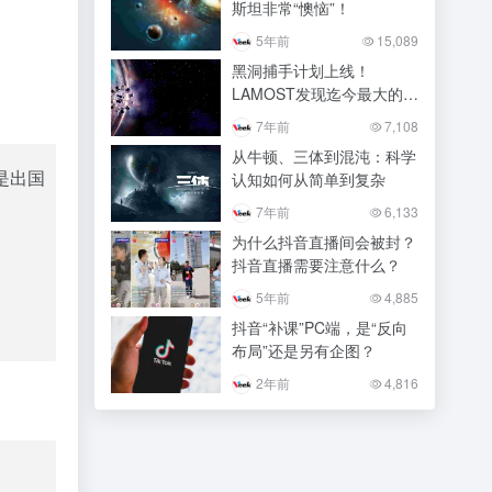
斯坦非常“懊恼”！
5年前
15,089
黑洞捕手计划上线！
LAMOST发现迄今最大的恒
星级黑洞
7年前
7,108
从牛顿、三体到混沌：科学
是出国
认知如何从简单到复杂
7年前
6,133
为什么抖音直播间会被封？
抖音直播需要注意什么？
5年前
4,885
抖音“补课”PC端，是“反向
布局”还是另有企图？
2年前
4,816