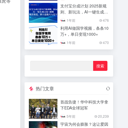
雅虎等
支付宝分成计划 2025新规
则、新玩法，AI一键生成文
案+视频，爆款赛道，新人
1年前
476
也能月入过万
利用AI做国学视频，条条10
万+，单日变现1000+
1年前
470
热门文章
首战告捷！华中科技大学拿
下EDA全球冠军
5年前
20,239
宇宙为何会膨胀？这让爱因