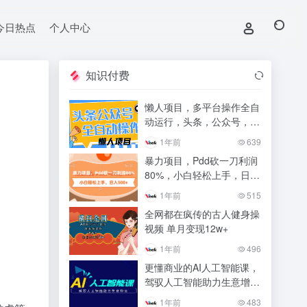
今日热点
个人中心
知识付费
懒人项目，多平台操作全自
动运行，头条，公众号，下
班实操5分钟日入500+
1年前
639
暴力项目，Pdd砍一刀利润
80%，小白轻松上手，日入
500+
1年前
515
全网都在疯传的古人健身操
视频 单月变现12w+
1年前
496
更懂商业的AI人工智能课，
驾驭人工智能助力生意增长
（更新116节）
1年前
483