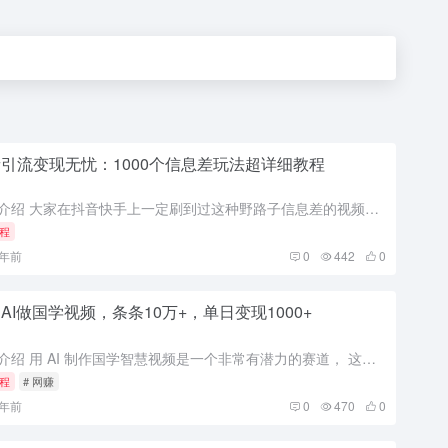
引流变现无忧：1000个信息差玩法超详细教程
项目介绍 大家在抖音快手上一定刷到过这种野路子信息差的视频，这类视频的特点是涨粉快，导流到私域变现能力强，一天几千块钱的收入＋引流上百人。具有视觉冲击的背景图加上黑灰揭秘的文案，总是让人很上头，下面这...
程
1年前
0
442
0
AI做国学视频，条条10万+，单日变现1000+
项目介绍 用 AI 制作国学智慧视频是一个非常有潜力的赛道， 这种类型的文章、短视频长久不衰，打开某音搜索国学，满屏都是爆款国学视频， 其中蛮多都是AI制作的视频。利用国学视频快速起号，吸引一批对国学...
程
# 网赚
1年前
0
470
0