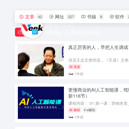
文章
网址
书籍
软件
42
227
8
微客导航
已发布
42
微客导航，分享有意思的东西！
真正厉害的人，早把人生调成了
悟道
1年前
更懂商业的AI人工智能课，
新116节）
教程
# ai赚钱
1年前