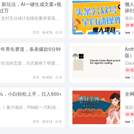
、新玩法，AI一键生成文案+视
懒
过万
操5
网赚项目介绍 大家应该也发现了，支付宝分成计划现在要求变高了，很多人加入不了，咱们现在通过新的方式去用AI生成作品，文案和视频都是当下热点，直接用AI一键生成，啥也不用管，无脑发就行了，然后用新方法来...
教
0
476
0
中老年养生赛道，条条爆款5分钟
An
版
项目介绍 从口罩事件结束，大家对生活的态度，方式都有了明显的变化，特别是近几年频频爆出不少名人早早离世，经常让健康养生类话题成为人们的焦点，中式养生的热度也是迅速攀升，古风漫画的方式更是可以吸引到人们...
技
0
453
0
%，小白轻松上手，日入500+
全网
项目介绍 今天给大家带来的项目是《 暴力项目，Pdd砍一刀利润80%，小白轻松上手，日入500+》 ①此项目长期可做，门槛低，收入上限高，可以兼职，可以全职 ②一部手机就能做，不用电脑，自带流量，好成...
教
0
514
0