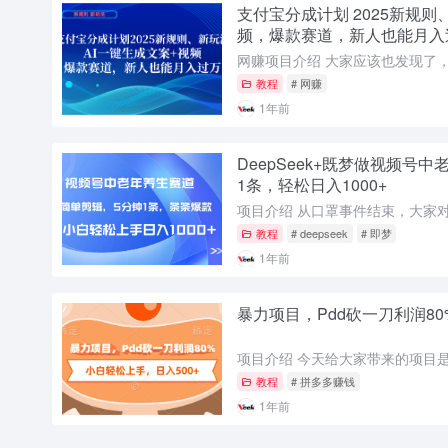
支付宝分成计划 2025新规则
频，爆款赛道，新人也能月入
教程
# 网赚
1年前
DeepSeek+既梦做视频号
1条，轻松日入1000+
教程
# deepseek
# 即梦
1年前
暴力项目，Pdd砍一刀利润80
教程
# 拼多多赚钱
1年前