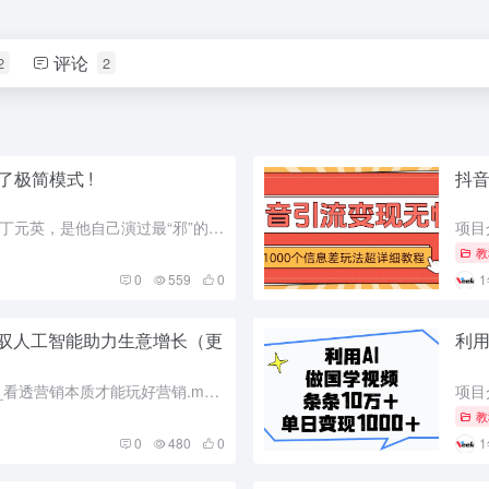
评论
2
2
极简模式 !
抖音
演员王志文曾经说，《天道》主角丁元英，是他自己演过最“邪”的人物之一，丁元英骨子里是个安静的人——三分静气，三分贵气，三分杀气，一分痞气。 清空自己，才能装更多的东西。 演员王志文曾经说，《天道》主角...
教
0
559
0
驾驭人工智能助力生意增长（更
利用
课程内容： 01.第一课：营销本质_看透营销本质才能玩好营销.mp4 02.第二课：营销引流_从快速粗暴提升销量讲引流方法论.mp4 03.第三课：营销数据_不讲大数据_只讲用小数据赚钱.mp4 04...
教
0
480
0