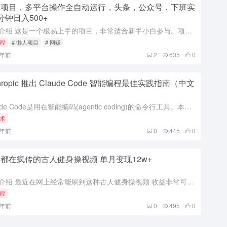
人项目，多平台操作全自动运行，头条，公众号，下班实
分钟日入500+
项目介绍 这是一个极易上手的项目，非常适合新手小白参与。项目主要依托微信公众号和头条平台实现变现，其对应的收益来源分别是流量主广告以及阅读量所带来的收益。 具体操作十分简便，各位只需将我们精心产出的爆...
程
# 懒人项目
# 网赚
1年前
2
635
0
thropic 推出 Claude Code 智能编程最佳实践指南（中文
）
Claude Code是用在智能编码(agentic coding)的命令行工具。本文涵盖了经过验证有效的技巧和方法，用于在各种代码库、语言和环境中使用Claude Code。 我们最近发布了Clau...
术
1年前
0
445
0
都在疯传的古人健身操视频 单月变现12w+
项目介绍 最近在网上经常能刷到这种古人健身操视频 收益非常可观单月涨粉8w+ 变现12w+ 课程目录 项目介绍 项目实操 项目变现
程
1年前
0
495
0