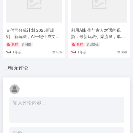
支付宝分成计划 2025新规
利用AI制作与古人对话的视
则、新玩法，AI一键生成文案
频，最新玩法引爆流量，单日
+视频，爆款赛道，新人也能
变现1000+
教程
# 网赚
教程
# ai赚钱
月入过万
1年前
476
1年前
368
暂无评论