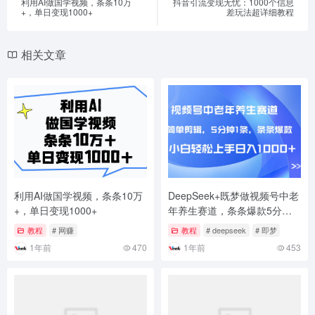
利用AI做国学视频，条条10万
抖音引流变现无忧：1000个信息
+，单日变现1000+
差玩法超详细教程
相关文章
利用AI做国学视频，条条10万
DeepSeek+既梦做视频号中老
+，单日变现1000+
年养生赛道，条条爆款5分钟1
条，轻松日入1000+
教程
# 网赚
教程
# deepseek
# 即梦
1年前
470
1年前
453