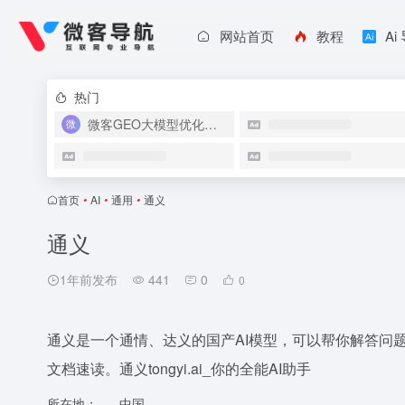
网站首页
教程
Ai
热门
微客GEO大模型优化系统
首页
•
AI
•
通用
•
通义
通义
1年前发布
441
0
0
通义是一个通情、达义的国产AI模型，可以帮你解答问题
文档速读。通义tongyi.ai_你的全能AI助手
所在地：
中国