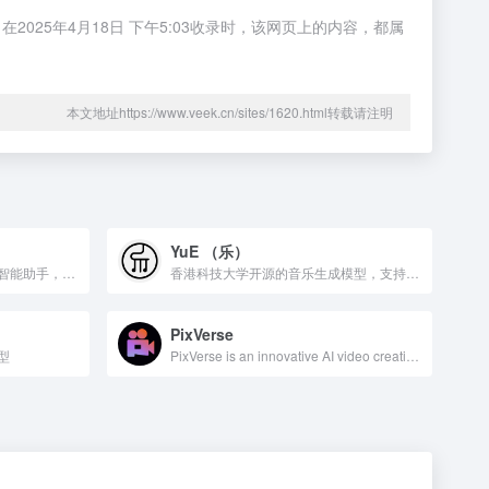
25年4月18日 下午5:03收录时，该网页上的内容，都属
本文地址https://www.veek.cn/sites/1620.html转载请注明
YuE （乐）
Kimi 是一个有着超大“内存”的智能助手，可以一口气读完二十万字的小说，还会上网冲浪，快来跟他聊聊吧 | Kimi - Moonshot AI 出品的智能助手
香港科技大学开源的音乐生成模型，支持中文普通话和粤语
PixVerse
型
PixVerse is an innovative AI video creation platform, unleash the full potential of video creation with our powerful generative AI