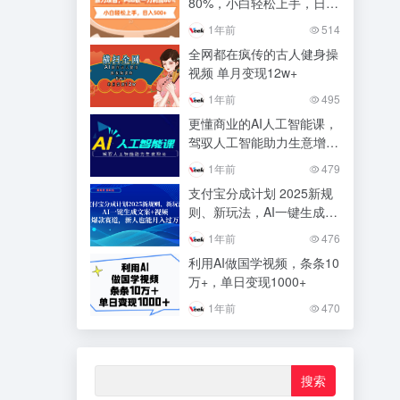
80%，小白轻松上手，日入
500+
1年前
514
全网都在疯传的古人健身操
视频 单月变现12w+
1年前
495
更懂商业的AI人工智能课，
驾驭人工智能助力生意增长
（更新116节）
1年前
479
支付宝分成计划 2025新规
则、新玩法，AI一键生成文
案+视频，爆款赛道，新人
1年前
476
也能月入过万
利用AI做国学视频，条条10
万+，单日变现1000+
1年前
470