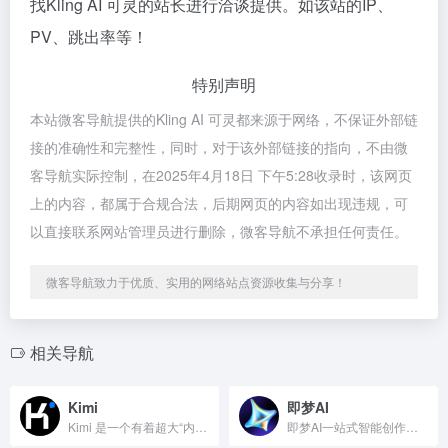
找Kling AI 可灵的站长进行洽谈提供。如该站的IP、
PV、跳出率等！
特别声明
本站微客导航提供的Kling AI 可灵都来源于网络，不保证外部链
接的准确性和完整性，同时，对于该外部链接的指向，不由微
客导航实际控制，在2025年4月18日 下午5:28收录时，该网页
上的内容，都属于合规合法，后期网页的内容如出现违规，可
以直接联系网站管理员进行删除，微客导航不承担任何责任。
微客导航致力于优质、实用的网络站点资源收集与分享！
相关导航
Kimi
即梦AI
Kimi 是一个有着超大“内存”的智能助手，可以一口气读完二十万字的小说，还会上网冲浪，快来跟他聊聊吧 | Kimi - Moonshot AI 出品的智能助手
即梦AI一站式智能创作平台，即刻造梦。提供AI绘画和AIGC视频创作体验，拥有激发无限创作灵感的社区。让即梦AI开启您的智能创作之旅，探索梦境实现的无限可能！