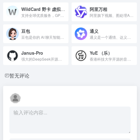
WildCard 野卡 虚拟卡商
阿里万相
支持全球优质服务，GPT账号被封无忧退款
阿里旗下视频、图处理Ai大模型
豆包
通义
豆包是你的 AI 聊天智能对话问答助手，写作文案翻译情感陪伴编程全能工具。豆包为你答疑解惑，提供灵感，辅助创作，也可以和你畅聊任何你感兴趣的话题。
通义是一个通情、达义的国产AI模型，可以帮你解答问题、文档阅读、联网搜索并写作总结，最多支持1000万字的文档速读。通义tongyi.ai_你的全能AI助手
Janus-Pro
YuE （乐）
强大的DeepSeek开源多模态Ai，图生文，文生图
香港科技大学开源的音乐生成模型，支持中文普通话和粤语
暂无评论