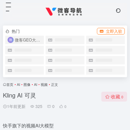
热门
立即入驻
微客GEO大模型优化系统
首页
•
AI
•
图像
•
AI
•
视频
•
正文
Kling AI 可灵
收藏
0
1年前更新
325
0
0
快手旗下的视频AI大模型