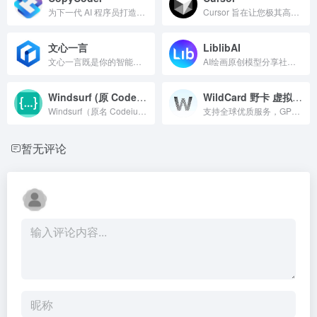
为下一代 AI 程序员打造。创建强大的 prompts for Cursor, Bolt, v0 &amp; more.. 的提示
Cursor 旨在让您极其高效，是使用 AI 进行编码的最佳方式。
文心一言
LiblibAI
文心一言既是你的智能伙伴，可以陪你聊天、回答问题、画图识图；也是你的AI助手，可以提供灵感、撰写文案、阅读文档、智能翻译，帮你高效完成工作和学习任务。
AI绘画原创模型分享社区，10万+模型免费下载;原汁原味的webUI、comfyUI，在线AI绘图工具免费使用;还可在线进行模型训练。欢迎每一位创作者加入，共同探索AI绘画
Windsurf (原 Codeium)
WildCard 野卡 虚拟卡商
Windsurf（原名 Codeium）是面向开发者和企业的全球最先进的 AI 编码助手。Windsurf 编辑器是首款 AI 原生 IDE，可帮助开发者保持高效工作。
支持全球优质服务，GPT账号被封无忧退款
暂无评论