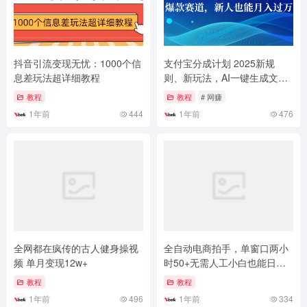
抖音引流变现无忧：1000个信
支付宝分成计划 2025新规
息差玩法超详细教程
则、新玩法，AI一键生成文案
+视频，爆款赛道，新人也能
教程
教程
# 网赚
月入过万
1年前
444
1年前
476
全网都在疯传的古人健身操视
全自动电商拍手，单窗口两小
频 单月变现12w+
时50+无需人工小白也能日入
1000+
教程
教程
1年前
496
1年前
334