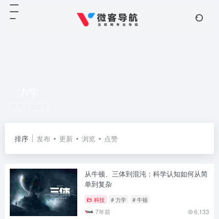
力学
共 1 篇文章
排序
发布
更新
浏览
点赞
从牛顿、三体到混沌：科学认知如何从简
单到复杂
科技
# 力学
# 牛顿
7年前
6,133