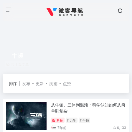
牛顿
共 1 篇文章
排序
发布
更新
浏览
点赞
从牛顿、三体到混沌：科学认知如何从简
单到复杂
科技
# 力学
# 牛顿
7年前
6,133