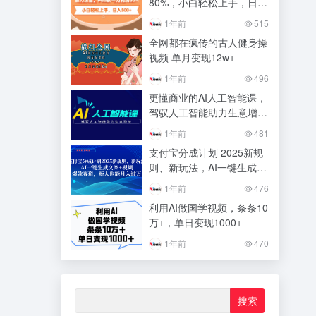
80%，小白轻松上手，日入
500+
1年前
515
全网都在疯传的古人健身操
视频 单月变现12w+
1年前
496
更懂商业的AI人工智能课，
驾驭人工智能助力生意增长
（更新116节）
1年前
481
支付宝分成计划 2025新规
则、新玩法，AI一键生成文
案+视频，爆款赛道，新人
1年前
476
也能月入过万
利用AI做国学视频，条条10
万+，单日变现1000+
1年前
470