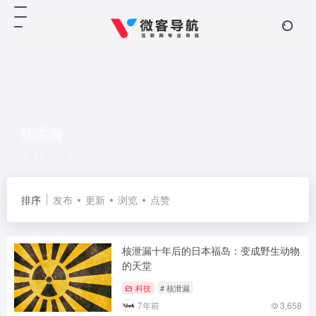
核泄漏
共 1 篇文章
排序
发布
更新
浏览
点赞
核泄漏十年后的日本福岛：变成野生动物
的天堂
科技
# 核泄漏
7年前
3,658