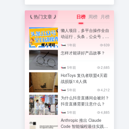
热门文章
日榜
周榜
月榜
懒人项目，多平台操作全自
动运行，头条，公众号，下
班实操5分钟日入500+
1年前
639
怎样才能讲好产品故事？
5年前
2,685
HotToys 复仇者联盟4灭霸
战损版1:6人偶
5年前
4,212
为什么抖音直播间会被封？
抖音直播需要注意什么？
5年前
4,885
Anthropic 推出 Claude
Code 智能编程最佳实践指