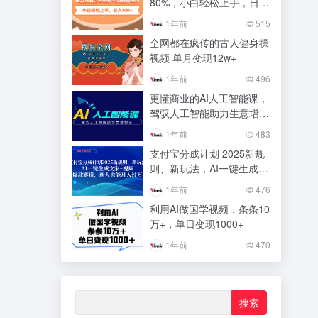
80%，小白轻松上手，日入
500+
1年前
515
全网都在疯传的古人健身操
视频 单月变现12w+
1年前
496
更懂商业的AI人工智能课，
驾驭人工智能助力生意增长
（更新116节）
1年前
483
支付宝分成计划 2025新规
则、新玩法，AI一键生成文
案+视频，爆款赛道，新人
1年前
476
也能月入过万
利用AI做国学视频，条条10
万+，单日变现1000+
1年前
470