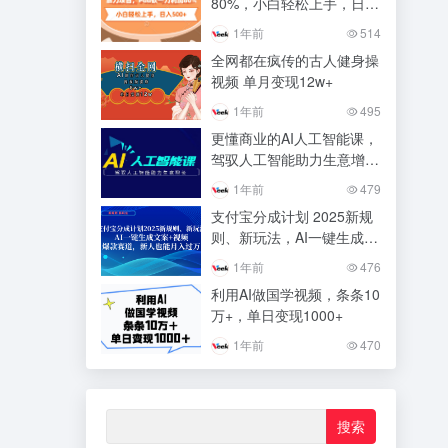
80%，小白轻松上手，日入
500+
1年前
514
全网都在疯传的古人健身操
视频 单月变现12w+
1年前
495
更懂商业的AI人工智能课，
驾驭人工智能助力生意增长
（更新116节）
1年前
479
支付宝分成计划 2025新规
则、新玩法，AI一键生成文
案+视频，爆款赛道，新人
1年前
476
也能月入过万
利用AI做国学视频，条条10
万+，单日变现1000+
1年前
470