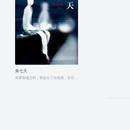
第七天
浓雾弥漫之时，我走出了出租屋，在空虚混沌的城市里孑孓而行。