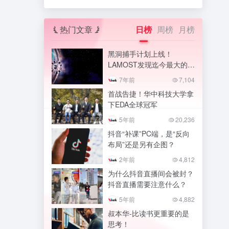
热门文章
日榜
周榜
月榜
黑洞捕手计划上线！
LAMOST发现迄今最大的恒
星级黑洞
7年前
7,104
首战告捷！华中科技大学拿
下EDA全球冠军
5年前
20,236
抖音“补课”PC端，是“反向
布局”还是另有企图？
2年前
4,812
为什么抖音直播间会被封？
抖音直播需要注意什么？
5年前
4,882
叔本华-比读书更重要的是
思考！