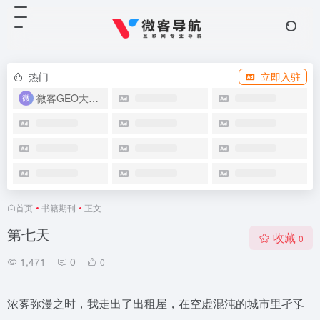
热门
立即入驻
微客GEO大模型优化系统
首页
•
书籍期刊
•
正文
第七天
收藏
0
1,471
0
0
浓雾弥漫之时，我走出了出租屋，在空虚混沌的城市里孑孓