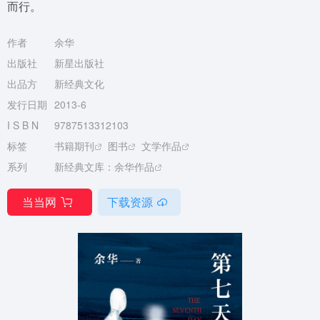
而行。
作者
余华
出版社
新星出版社
出品方
新经典文化
发行日期
2013-6
I S B N
9787513312103
标签
书籍期刊
图书
文学作品
系列
新经典文库：余华作品
当当网
下载资源