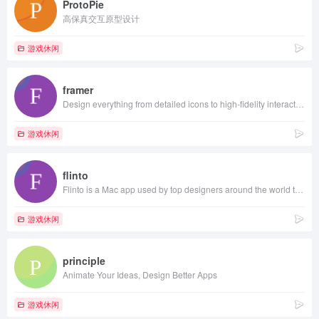
ProtoPie
高保真交互原型设计
游戏休闲
framer
Design everything from detailed icons to high-fidelity interactions—all in one place.
游戏休闲
flinto
Flinto is a Mac app used by top designers around the world to create interactive and animated prototypes of their app designs.
游戏休闲
principle
Animate Your Ideas, Design Better Apps
游戏休闲