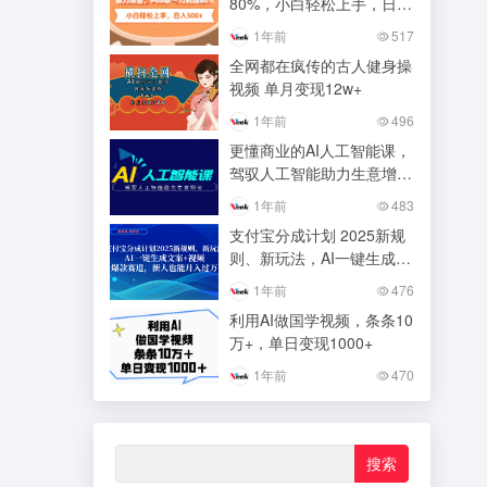
80%，小白轻松上手，日入
500+
1年前
517
全网都在疯传的古人健身操
视频 单月变现12w+
1年前
496
更懂商业的AI人工智能课，
驾驭人工智能助力生意增长
（更新116节）
1年前
483
支付宝分成计划 2025新规
则、新玩法，AI一键生成文
案+视频，爆款赛道，新人
1年前
476
也能月入过万
利用AI做国学视频，条条10
万+，单日变现1000+
1年前
470