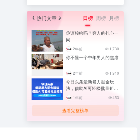
热门文章
日榜
周榜
月榜
你该梭哈吗？穷人的扎心一
问
2年前
1,730
你不懂一个中年男人的焦虑
2年前
1,910
今日头条最新暴力掘金玩
法，借助AI可轻松批量矩
阵，小白也能日入1000+
1年前
453
查看完整榜单