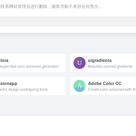
接联系网站管理员进行删除，微客导航不承担任何责任。
lors
uigradients
super fast color schemes generator!
Beautiful colored gradients
isionapp
Adobe Color CC
rful design prototyping tools