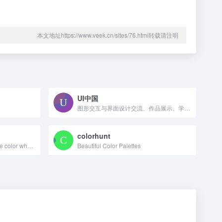
本文地址https://www.veek.cn/sites/76.html转载请注明
UI中国
图形交互与界面设计交流、作品展示、学习平台。
colorhunt
Create color schemes with the color wheel or browse thousands of color combinations from the Color community.
Beautiful Color Palettes