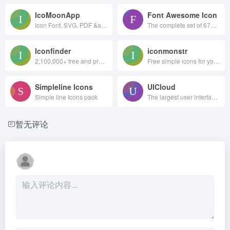
IcoMoonApp
Font Awesome Icon
Icon Font, SVG, PDF &amp; PNG Generator
The complete set of 675 icons in Font Awesome
Iconfinder
iconmonstr
2,100,000+ free and premium vector icons.
Free simple icons for your next project
Simpleline Icons
UICloud
Simple line Icons pack
The largest user interface design database in the world.
暂无评论