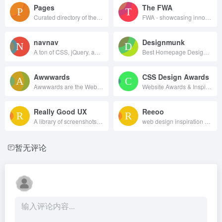
Pages
The FWA
Curated directory of the best Pages
FWA - showcasing innovation every day since 2000
navnav
Designmunk
A ton of CSS, jQuery, and JavaScript responsive navigation examples, demos, and tutorials from all over the web.
Best Homepage Design Inspiration
Awwwards
CSS Design Awards
Awwwards are the Website Awards that recognize and promote the talent and effort of the best developers, designers and web agencies in the world.
Website Awards & Inspiration - CSS Gallery
Really Good UX
Reeoo
A library of screenshots and examples of really good UX. Brought to you by
web design inspiration and website gallery
暂无评论