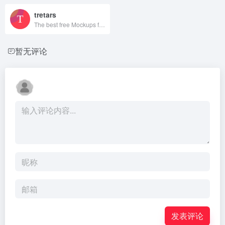
tretars
The best free Mockups from the Web
暂无评论
发表评论