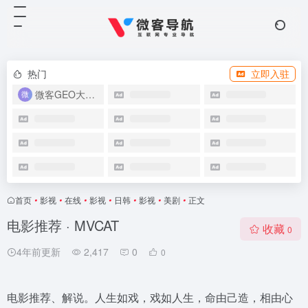
热门
立即入驻
微客GEO大模型优化系统
首页
•
影视
•
在线
•
影视
•
日韩
•
影视
•
美剧
•
正文
电影推荐 · MVCAT
收藏
0
4年前更新
2,417
0
0
电影推荐、解说。人生如戏，戏如人生，命由己造，相由心