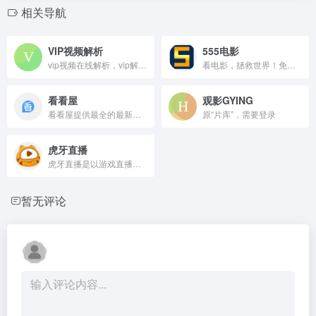
相关导航
VIP视频解析
555电影
vip视频在线解析，vip解析，优酷vip解析，爱奇艺vip解析，腾讯vip解析，乐视vip解析，芒果vip解析，一个方便广大用户的视频解析网站
看电影，拯救世界！免费VIP资源在线观看，每天专业更新热火电影电视剧，永远的在线网站，最专业的的影视服务，免费速度快，及时收录最新、最热、最全的电影大片,高清正版免费看。
看看屋
观影GYING
看看屋提供最全的最新电视剧，2020最新电影，韩国电视剧、香港TVB电视剧、日本动漫、日剧、美剧、综艺的在线观看和剧集交流场所，西瓜影音在线观看高清电影，每天第一时间更新，放送好看的迅雷电影下载。
原“片库”，需要登录
虎牙直播
虎牙直播是以游戏直播为主的弹幕式互动直播平台，累计注册用户2亿，提供热门游戏直播、电竞赛事直播与游戏赛事直播，手游直播等。包含英雄联盟lol，王者荣耀，绝地求生，和平精英等游戏直播，lol、dota2、dnf等热门游戏直播以及单机游戏、手游等游戏直播。
暂无评论