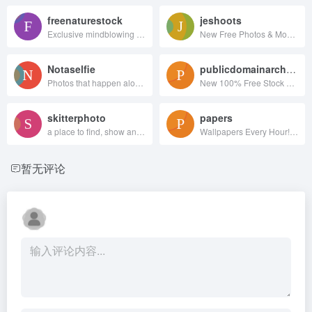
freenaturestock
jeshoots
Exclusive mindblowing freebies for designers and developers
New Free Photos & Mockups in to your Inbox!
Notaselfie
publicdomainarchive
Photos that happen along the way. You can use the images anyway you like. Have fun!
New 100% Free Stock Photos. Every. Single. Week.
skitterphoto
papers
a place to find, show and share public domain photos
Wallpapers Every Hour!Hand collected :)
暂无评论