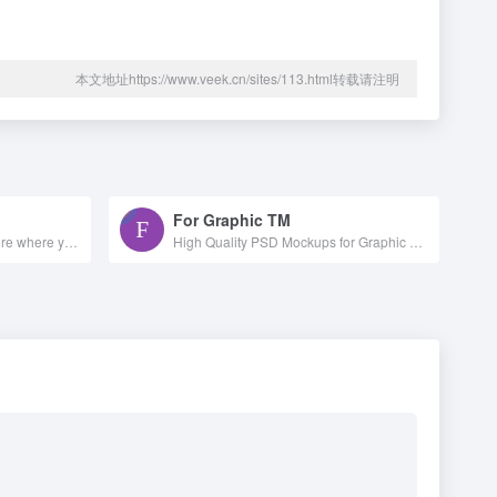
本文地址https://www.veek.cn/sites/113.html转载请注明
For Graphic TM
Mockup Zone is an online store where you can find free and premium PSD mockup files to show your designs in a professional way.
High Quality PSD Mockups for Graphic Designers.